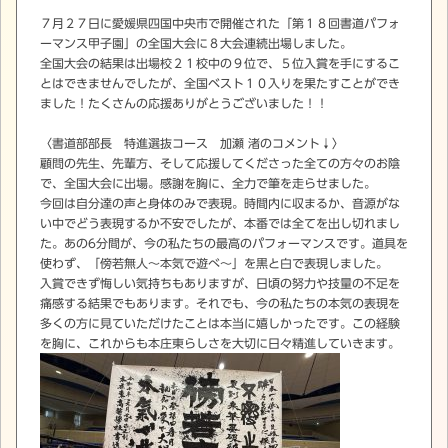
７月２７日に愛媛県四国中央市で開催された「第１８回書道パフォ
ーマンス甲子園」の全国大会に８大会連続出場しました。
全国大会の結果は出場校２１校中の９位で、５位入賞を手にするこ
とはできませんでしたが、全国ベスト１０入りを果たすことができ
ました！たくさんの応援ありがとうございました！！
〈書道部部長 特進選抜コース 加瀬 渚のコメント↓〉
顧問の先生、先輩方、そして応援してくださった全ての方々のお陰
で、全国大会に出場。感謝を胸に、全力で筆を走らせました。
今回は自分達の声と身体のみで表現。時間内に収まるか、音源がな
い中でどう表現するか不安でしたが、本番では全てを出し切れまし
た。あの6分間が、今の私たちの最高のパフォーマンスです。道具を
使わず、「傍若無人～本気で遊べ～」を黒と白で表現しました。
入賞できず悔しい気持ちもありますが、日頃の努力や技量の不足を
痛感する結果でもあります。それでも、今の私たちの本気の表現を
多くの方に見ていただけたことは本当に嬉しかったです。この経験
を胸に、これからも本庄東らしさを大切に日々精進していきます。