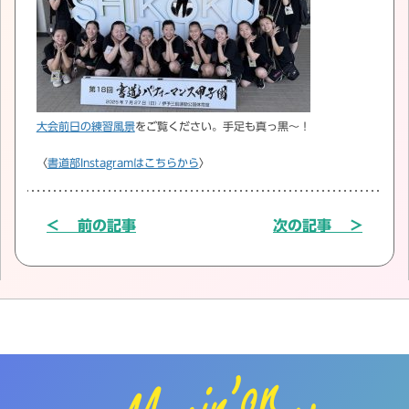
大会前日の練習風景
をご覧ください。手足も真っ黒〜！
〈
書道部Instagramはこちらから
〉
< 前の記事
次の記事 >