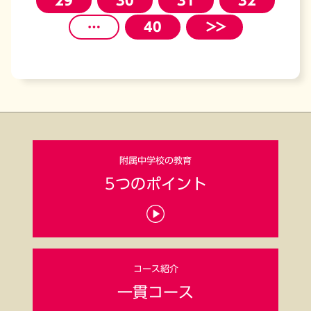
29
30
31
32
…
40
＞＞
附属中学校の
教育
5つの
ポイント
コース
紹介
一貫
コース