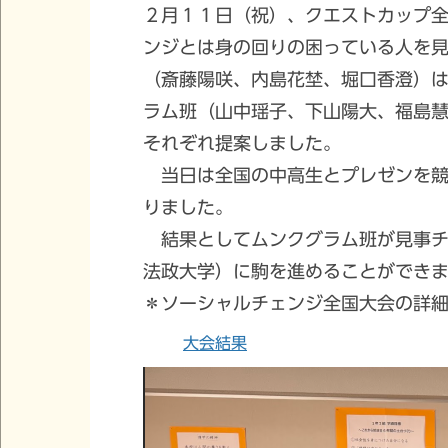
２月１１日（祝）、クエストカップ全
ンジとは身の回りの困っている人を見
（斎藤陽咲、内島花埜、堀口香澄）
ラム班（山中瑶子、下山陽大、福島
それぞれ提案しました。
当日は全国の中高生とプレゼンを競
りました。
結果としてムンクグラム班が見事チ
法政大学）に駒を進めることができ
＊ソーシャルチェンジ全国大会の詳
大会結果