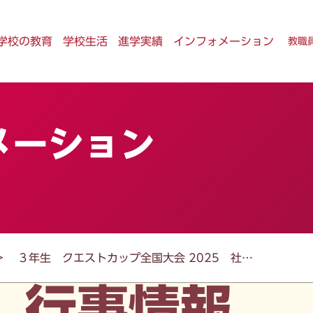
学校の教育
学校生活
進学実績
インフォメーション
教職
メーション
３年生 クエストカップ全国大会 2025 社…
行事情報