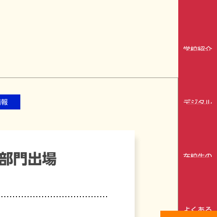
ガイド
学校紹介
動画
情報
デジタル
パンフ
究部門出場
在校生の
皆さまへ
よくある