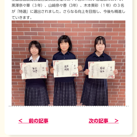
黒澤奈々華（３年）、山﨑奈々香（3年）、木本葵彩（１年）の３名
が「特選」に選出されました。さらなる向上を目指し、今後も精進し
ていきます。
< 前の記事
次の記事 >